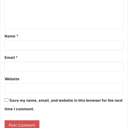
m
e
n
t
Name
*
*
Email
*
Website
Save my name, email, and website in this browser for the next
time I comment.