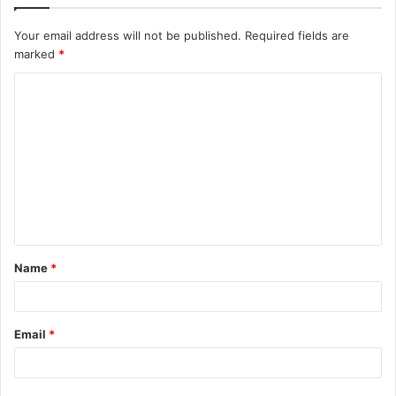
Your email address will not be published.
Required fields are
marked
*
C
o
m
m
e
n
t
Name
*
*
Email
*