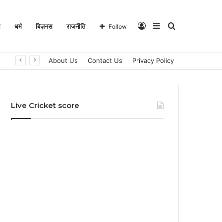
Log
Sidebar
Search
ल
धर्म
बिज़नस
राजनीति
Follow
About Us
Contact Us
Privacy Policy
In
for
Live Cricket score