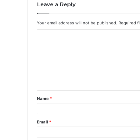
Leave a Reply
Your email address will not be published.
Required f
C
o
m
m
e
n
t
Name
*
*
Email
*