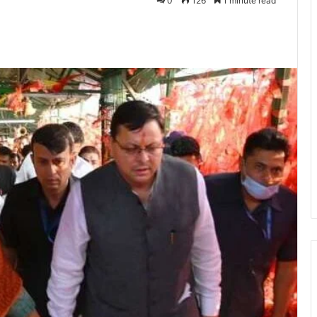
0
126
1 minute read