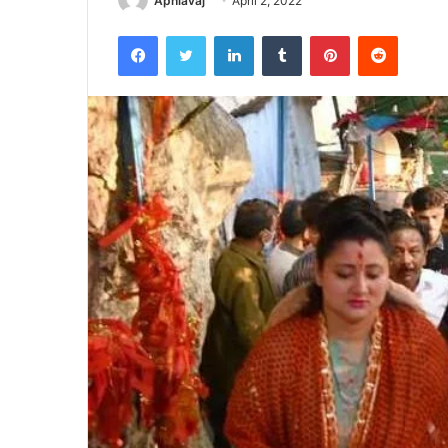
Apniavaj
April 2, 2022
Facebook
Twitter
LinkedIn
Tumblr
Pinterest
Reddit