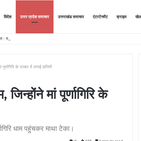
विदेश
उत्तर प्रदेश समाचार
उत्तराखंड समाचार
एंटरटेनमेंट
क्राइम
खे
ोत : महापौर
ं पूर्णागिरि के दरबार में लगाई हाजिरी
िन्होंने मां पूर्णागिरि के
र्णागिरि धाम पहुंचकर माथा टेका।