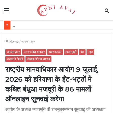
Menu
S
fo
प्रदर्शनी सौहार्द और सचित्र संविधान दर्शन का आयोजन
Home
/
आपका शहर
आपका शहर
उत्तर प्रदेश समाचार
खबर हटकर
ताज़ा ख़बरें
देश
न्यूज़
राजधानी दिल्ली
सोशल मीडिया वायरल
राष्ट्रीय मानवाधिकार आयोग 9 जुलाई,
2026 को हरियाणा के ईंट-भट्ठों में
कथित बंधुआ मजदूरी के 86 मामलों
ऑनलाइन सुनवाई करेगा
आयोग के अध्यक्ष न्यायमूर्ति वी रामसुब्रमण्यम सुनवाई की अध्यक्षता