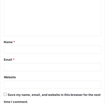
o
m
m
e
n
t
Name
*
*
Email
*
Website
Save my name, email, and website in this browser for the next
time I comment.