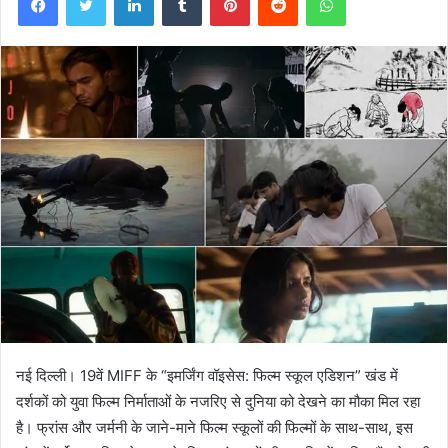
नई दिल्ली। 19वें MIFF के “इमर्जिंग वॉइसेस: फिल्म स्कूल एडिशन” खंड में
दर्शकों को युवा फिल्म निर्माताओं के नजरिए से दुनिया को देखने का मौका मिल रहा
है। फ्रांस और जर्मनी के जाने-माने फिल्म स्कूलों की फिल्मों के साथ-साथ, इस