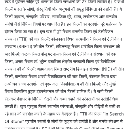
खंड में पूर्वोत्तर सहित पूरे भारत के फिल्म संस्थानों की 27 फिल्में शामिल हैं। ये सभी
फिल्में भारत के लोगों, संस्कृतियों और अनुभवों की समृद्ध विविधता को दर्शाती हैं। ये
फिल्में पहचान, संस्कृति, परिवार, सामाजिक मुद्दे, आशा, लचीलापन और मानवीय
संबंधों जैसे विभिन्न विषयों पर आधारित हैं। इन फिल्मों का प्रदर्शन पूरे महोत्सव के
दौरान किया जा रहा है। इस खंड में पुणे स्थित भारतीय फिल्म एवं टेलीविजन
संस्थान (FTII) की चार फिल्में; कोलकाता स्थित सत्यजीत रे फिल्म एवं टेलीविजन
संस्थान (SRFTI) की तीन फिल्में; तमिलनाडु स्थित ऑरोविल फिल्म संस्थान की
चार फिल्में; कटक स्थित बीजू पटनायक फिल्म एवं टेलीविजन संस्थान की एक
फिल्म; असम स्थित डॉ. भूपेन हजारिका क्षेत्रीय सरकारी फिल्म एवं टेलीविजन
संस्थान की दो फिल्में; अहमदाबाद स्थित राष्ट्रीय डिजाइन संस्थान (NID) की तीन
फिल्में; कर्नाटक स्थित आरवी विश्वविद्यालय की चार फिल्में; रोहतक स्थित दादा
लक्ष्मीचंद राज्य प्रदर्शन एवं दृश्य कला विश्वविद्यालय की तीन फिल्में; और मुंबई
स्थित व्हिसलिंग वुड्स इंटरनेशनल की तीन फिल्में शामिल हैं। ये सभी फिल्में
मिलकर देशभर के विभिन्न क्षेत्रों और कथा कहने की परंपराओं का प्रतिनिधित्व
करती हैं। कुछ प्रमुख फिल्में स्थानीय परंपराओं, संस्कृति और पीढ़ियों से चली आ
रहे ज्ञान को संरक्षित करने के महत्व पर केंद्रित हैं। FTII की फिल्म “In Search
Of Stone” प्राचीन स्थलों से लोगों के जुड़ाव को दर्शाती है और उनके संरक्षण से
संबंधित प्रश्न उठाती है। FTII की फिल्म “Black Clay” (Khiew Ramew)