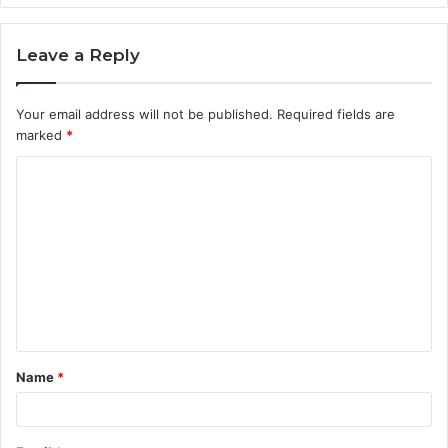
Leave a Reply
Your email address will not be published.
Required fields are
marked
*
C
o
m
m
e
n
t
Name
*
*