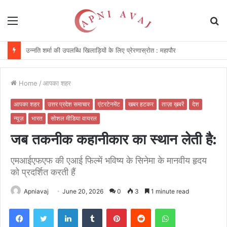
Menu
S
fo
विकसित किया जा रहा दीर्घकालिक खेल पारिस्थितिकी तंत्र : सीएम
Home
/
आपका शहर
आपका शहर
उत्तर प्रदेश समाचार
एंटरटेनमेंट
खबर हटकर
ताज़ा ख़बरें
देश
न्यूज़
भारत
सोशल मीडिया वायरल
जब तकनीक कहानीकार का स्‍थान लेती है:
एमआईएफएफ की एआई फिल्में भविष्य के सिनेमा के मानवीय हृदय
को प्रदर्शित करती हैं
Apniavaj
June 20, 2026
0
3
1 minute read
Facebook
Twitter
LinkedIn
Tumblr
Pinterest
Reddit
WhatsApp