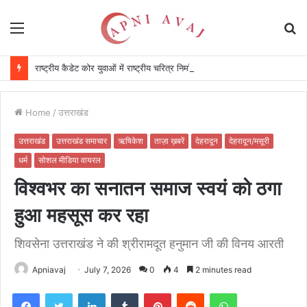
Menu
S
fo
राष्ट्रीय कैडेट कोर युवाओं में राष्ट्रीय चरित्र निर्माण करने वाला देश का एक प्रतिष्ठित संगठन : सीएम
Home
/
उत्तराखंड
उत्तराखंड
उत्तराखंड समाचार
ऋषिकेश
ताज़ा ख़बरें
देहरादून
देहरादून/मसूरी
धर्म
सोशल मीडिया वायरल
विश्वभर का सनातन समाज स्वयं को ठगा
हुआ महसूस कर रहा
शिवसेना उत्तराखंड ने की श्रीरामदूत हनुमान जी की विनय आरती
Apniavaj
July 7, 2026
0
4
2 minutes read
Facebook
Twitter
LinkedIn
Tumblr
Pinterest
Reddit
WhatsApp