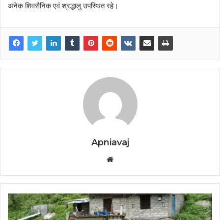
अनेक शिवसैनिक एवं श्रद्धालु उपस्थित रहे।
Apniavaj
W
e
b
s
i
t