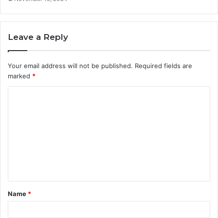
Leave a Reply
Your email address will not be published.
Required fields are
marked
*
C
o
m
m
e
n
t
Name
*
*