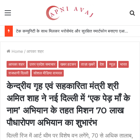
Menu
S
fo
प्रदर्शनी सौहार्द और सचित्र संविधान दर्शन का आयोजन
Home
/
आपका शहर
आपका शहर
उत्तर प्रदेश समाचार
खबर हटकर
ताज़ा ख़बरें
देश
न्यूज़
भारत
राजधानी दिल्ली
सोशल मीडिया वायरल
केन्द्रीय गृह एवं सहकारिता मंत्री श्री
अमित शाह ने नई दिल्ली में ‘एक पेड़ माँ के
नाम’ अभियान के तहत मिशन 70 लाख
पौधारोपण अभियान का शुभारंभ
दिल्ली रिज में आर्ट थीम पर विशेष वन लगेंगे, 70 से अधिक तालाब,