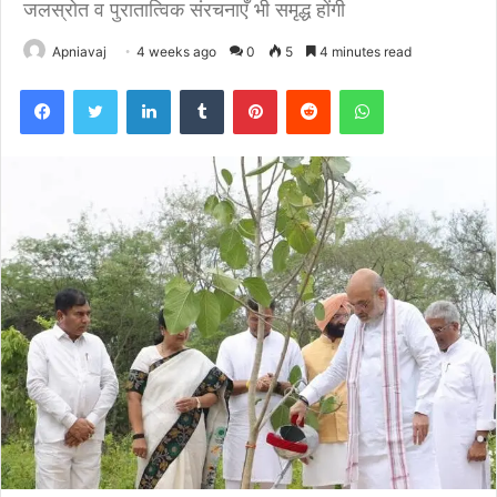
जलस्रोत व पुरातात्विक संरचनाएँ भी समृद्ध होंगी
Apniavaj
4 weeks ago
0
5
4 minutes read
Facebook
Twitter
LinkedIn
Tumblr
Pinterest
Reddit
WhatsApp