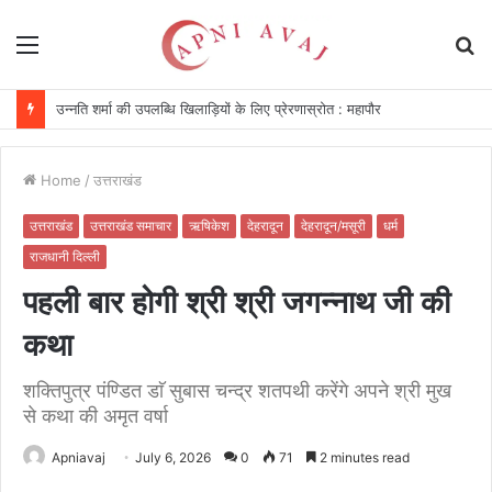
Menu
S
fo
विकसित किया जा रहा दीर्घकालिक खेल पारिस्थितिकी तंत्र : सीएम
Home
/
उत्तराखंड
उत्तराखंड
उत्तराखंड समाचार
ऋषिकेश
देहरादून
देहरादून/मसूरी
धर्म
राजधानी दिल्ली
पहली बार होगी श्री श्री जगन्नाथ जी की
कथा
शक्तिपुत्र पंण्डित डाॅ सुबास चन्द्र शतपथी करेंगे अपने श्री मुख
से कथा की अमृत वर्षा
Apniavaj
July 6, 2026
0
71
2 minutes read