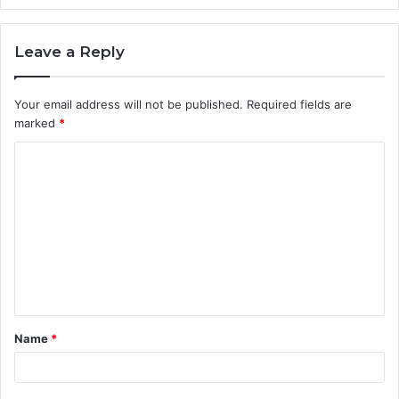
Leave a Reply
Your email address will not be published.
Required fields are
marked
*
C
o
m
m
e
n
t
Name
*
*