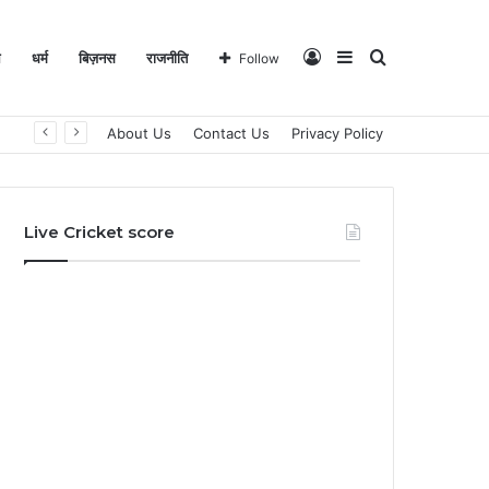
Log
Sidebar
Search
ल
धर्म
बिज़नस
राजनीति
Follow
About Us
Contact Us
Privacy Policy
In
for
Live Cricket score