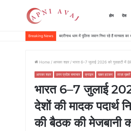
होम
देश
बदरीनाथ धाम में पुलिस जवान निभा रहे हैं मानवता का ध
Breaking News
Home
/
आपका शहर
/
भारत 6–7 जुलाई 2026 को गुवाहाटी में BRI
आपका शहर
उत्तर प्रदेश समाचार
क्राइम
खबर हटकर
ताज़ा ख़बरें
भारत 6–7 जुलाई 2026
देशों की मादक पदार्थ नि
की बैठक की मेजबानी क