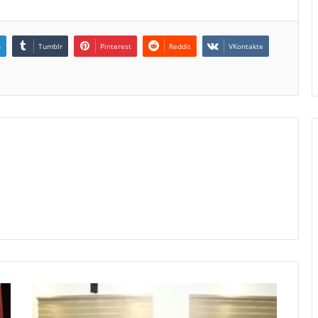
n
Tumblr
Pinterest
Reddit
VKontakte