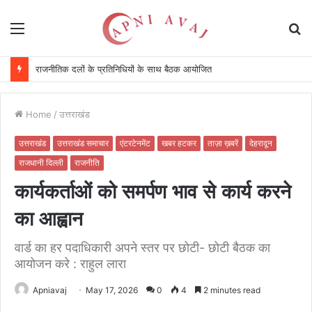
Menu
S
fo
राजनीतिक दलों के प्रतिनिधियों के साथ बैठक आयोजित
Home
/
उत्तराखंड
उत्तराखंड
उत्तराखंड समाचार
एंटरटेनमेंट
खबर हटकर
ताज़ा ख़बरें
देहरादून
राजधानी दिल्ली
राजनीति
कार्यकर्ताओं को समर्पण भाव से कार्य करने
का आह्वान
वार्ड का हर पदाधिकारी अपने स्तर पर छोटी- छोटी बैठक का
आयोजन करे : राहुल लारा
Apniavaj
May 17, 2026
0
4
2 minutes read