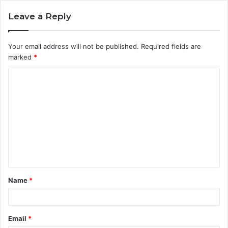
Leave a Reply
Your email address will not be published.
Required fields are
marked
*
C
o
m
m
e
n
t
Name
*
*
Email
*