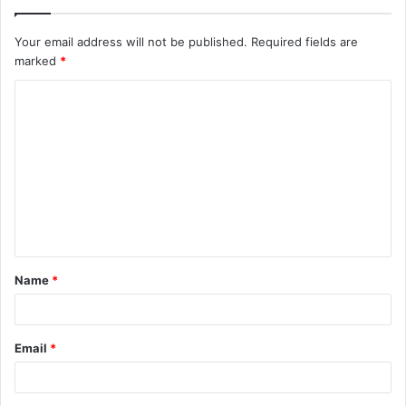
Your email address will not be published.
Required fields are
marked
*
C
o
m
m
e
n
t
Name
*
*
Email
*