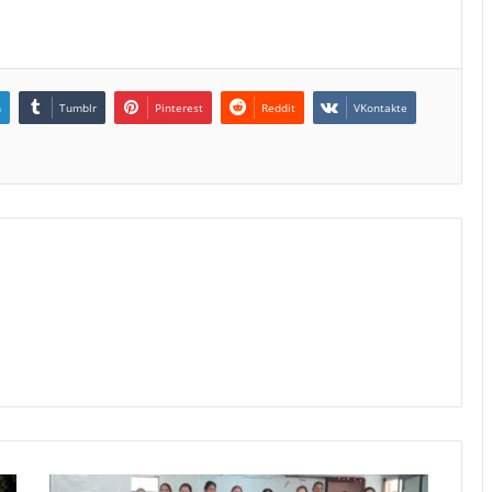
n
Tumblr
Pinterest
Reddit
VKontakte