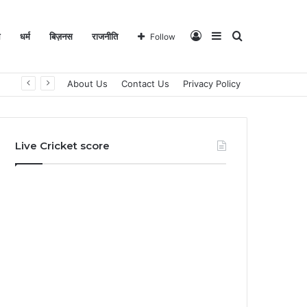
Log
Sidebar
Search
ल
धर्म
बिज़नस
राजनीति
Follow
About Us
Contact Us
Privacy Policy
In
for
Live Cricket score