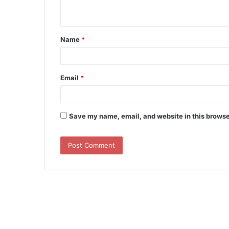
n
t
Name
*
*
Email
*
Save my name, email, and website in this browse