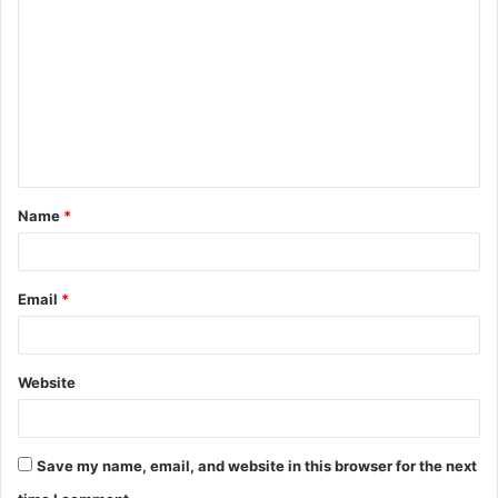
o
m
m
e
n
t
Name
*
*
Email
*
Website
Save my name, email, and website in this browser for the next