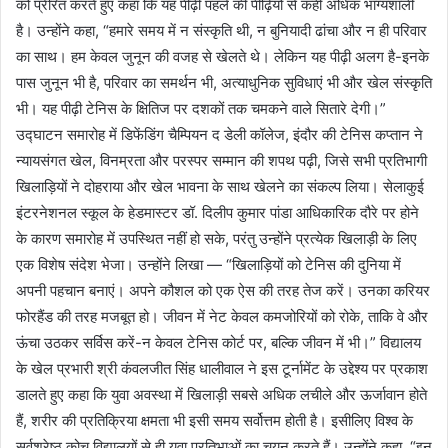
को प्रेरित करते हुए कहा कि यह पीढ़ी पहले की पीढ़ियों से कहीं अधिक भाग्यशाली
है। उन्होंने कहा, “हमारे समय में न संस्कृति थी, न बुनियादी ढांचा और न ही परिवार
का साथ। हम केवल जुनून की वजह से खेलते थे। लेकिन यह पीढ़ी अलग है-इनके
पास जुनून भी है, परिवार का समर्थन भी, अत्याधुनिक सुविधाएं भी और खेल संस्कृति
भी। यह पीढ़ी टेनिस के क्षितिज पर दशकों तक चमकने वाले सितारे देगी।”
उद्घाटन समारोह में डिफेंडिंग चैम्पियन द डेली कॉलेज, इंदौर की टेनिस कप्तान ने
न्यायसंगत खेल, विनम्रता और परस्पर सम्मान की शपथ पढ़ी, जिसे सभी प्रतिभागी
खिलाड़ियों ने दोहराया और खेल भावना के साथ खेलने का संकल्प लिया। सेलाकुई
इंटरनेशनल स्कूल के हेडमास्टर डॉ. दिलीप कुमार पांडा आधिकारिक दौरे पर होने
के कारण समारोह में उपस्थित नहीं हो सके, परंतु उन्होंने प्रत्येक खिलाड़ी के लिए
एक विशेष संदेश भेजा। उन्होंने लिखा — “खिलाड़ियों को टेनिस की दुनिया में
अपनी पहचान बनाएं। अपने कौशल को एक ऐस की तरह तेज करें। उनका करियर
फोरहैंड की तरह मजबूत हो। जीवन में नेट केवल कमजोरियों को रोके, ताकि वे और
ऊंचा उठकर सर्विस करें-न केवल टेनिस कोर्ट पर, बल्कि जीवन में भी।” विद्यालय
के खेल प्रभारी श्री कंवलजीत सिंह धालीवाल ने इस टूर्नामेंट के उद्देश्य पर प्रकाश
डालते हुए कहा कि युवा अवस्था में खिलाड़ी सबसे अधिक लचीले और ऊर्जावान होते
हैं, शरीर की प्रतिक्रिया क्षमता भी इसी समय सर्वोत्तम होती है। इसीलिए विश्व के
सर्वश्रेष्ठ कोच विद्यालयों से ही युवा प्रतिभाओं का चयन करते हैं। उन्होंने कहा, “इन