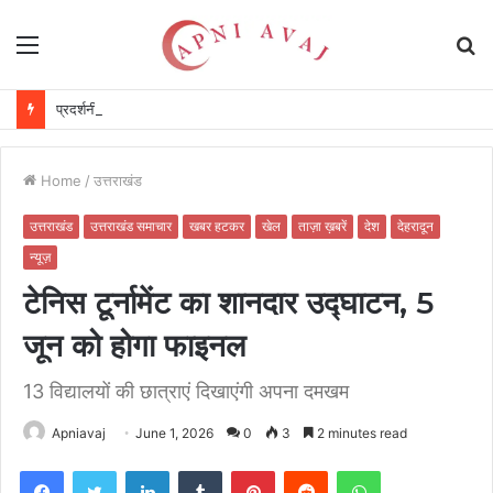
Menu
S
fo
प्रदर्शनी सौहार्द और सचित्र संविधान दर्शन का आयोजन
Home
/
उत्तराखंड
उत्तराखंड
उत्तराखंड समाचार
खबर हटकर
खेल
ताज़ा ख़बरें
देश
देहरादून
न्यूज़
टेनिस टूर्नामेंट का शानदार उद्घाटन, 5
जून को होगा फाइनल
13 विद्यालयों की छात्राएं दिखाएंगी अपना दमखम
Apniavaj
June 1, 2026
0
3
2 minutes read
Facebook
Twitter
LinkedIn
Tumblr
Pinterest
Reddit
WhatsApp