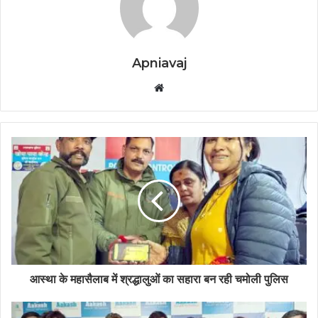
Apniavaj
W
e
b
s
i
t
e
आस्था के महासैलाब में श्रद्धालुओं का सहारा बन रही चमोली पुलिस