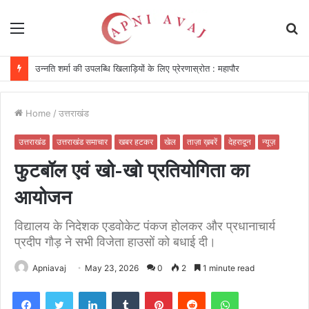
Menu
S
fo
विकसित किया जा रहा दीर्घकालिक खेल पारिस्थितिकी तंत्र : सीएम
Home
/
उत्तराखंड
उत्तराखंड
उत्तराखंड समाचार
खबर हटकर
खेल
ताज़ा ख़बरें
देहरादून
न्यूज़
फुटबॉल एवं खो-खो प्रतियोगिता का
आयोजन
विद्यालय के निदेशक एडवोकेट पंकज होलकर और प्रधानाचार्य
प्रदीप गौड़ ने सभी विजेता हाउसों को बधाई दी।
Apniavaj
May 23, 2026
0
2
1 minute read
Facebook
Twitter
LinkedIn
Tumblr
Pinterest
Reddit
WhatsApp