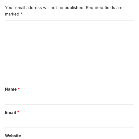
Your email address will not be published.
Required fields are
marked
*
C
o
m
m
e
n
t
Name
*
*
Email
*
Website