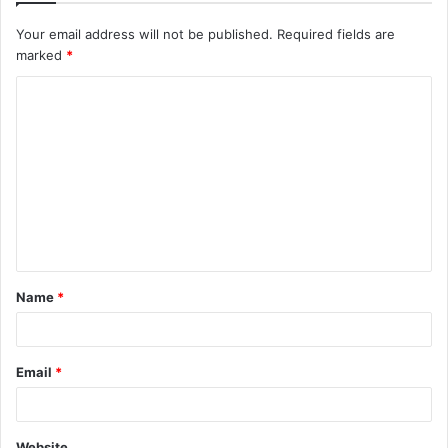
Your email address will not be published.
Required fields are
marked
*
C
o
m
m
e
n
t
Name
*
*
Email
*
Website