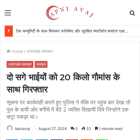
Menu
S
fo
टेक कम्युनिटी के साथ मिलकर भरोसेमंद और सुरक्षित स्मार्टफोन बनाएगा एआईप्लस स्मार्टफोन, 100 करोड़ रुपए का करेगा निवेश
Home
/
उत्तराखंड समाचार
उत्तराखंड समाचार
क्राइम
दो सगे भाईयों को 20 किलो गौमांस के
साथ गिरफ्तार
सूचना पर कार्यवाही करते हुए पुलिस ने मौके पर पहुंच कर देखा तो
पुल के बायी ओर बगीचे में बैठे 2 व्यक्ति दिखायी दिये जिन्होने एक
कटृा पकड़ा था।
Apniavaj
August 27, 2024
0
33
1 minute read
Facebook
Twitter
LinkedIn
Tumblr
Pinterest
Reddit
WhatsApp