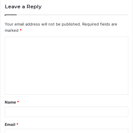
Leave a Reply
Your email address will not be published.
Required fields are
marked
*
C
o
m
m
e
n
t
Name
*
*
Email
*