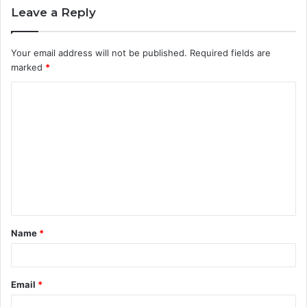
Leave a Reply
Your email address will not be published.
Required fields are
marked
*
C
o
m
m
e
n
t
Name
*
*
Email
*