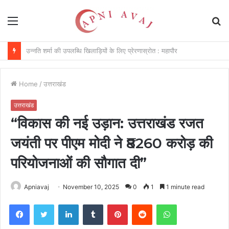
Menu
S
fo
विकसित किया जा रहा दीर्घकालिक खेल पारिस्थितिकी तंत्र : सीएम
Home
/
उत्तराखंड
उत्तराखंड
“विकास की नई उड़ान: उत्तराखंड रजत
जयंती पर पीएम मोदी ने ₹8260 करोड़ की
परियोजनाओं की सौगात दी”
Apniavaj
November 10, 2025
0
1
1 minute read
Facebook
Twitter
LinkedIn
Tumblr
Pinterest
Reddit
WhatsApp